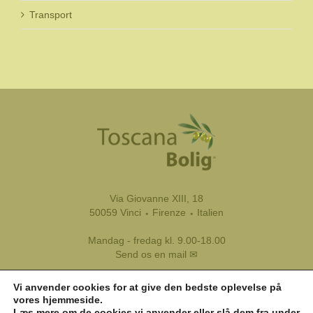
Transport
Via Giovanne XIII, 18
50059 Vinci ⬩ Firenze ⬩ Italien
Mandag - fredag kl. 9.00-18.00
Send os en mail ✉
Tel.:
+39 333 8799 116
Vi anvender cookies for at give den bedste oplevelse på
Tlf.:
+45 45 81 45 11
vores hjemmeside.
Læs mere om de cookies vi anvender eller slå dem fra under