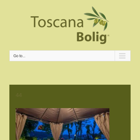
Go to...
44