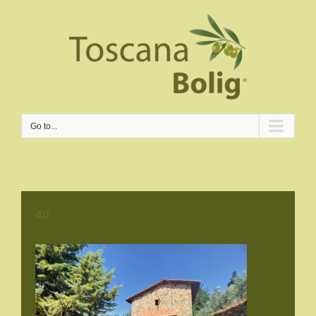
Go to...
40