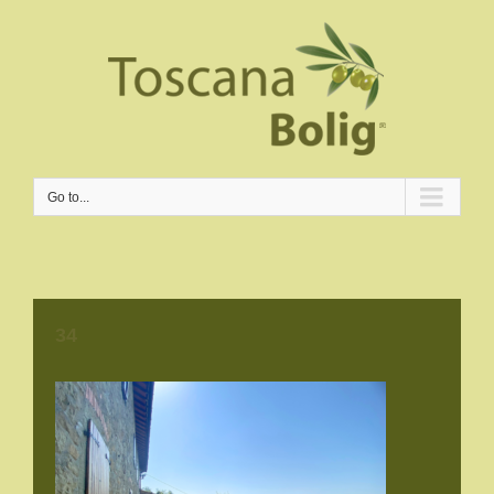
Go to...
34