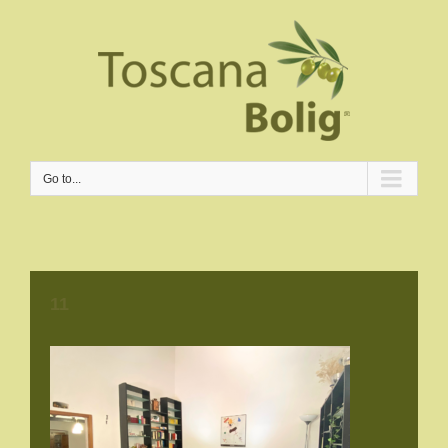
Go to...
11