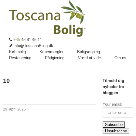
+45
45 81 45 11
info@ToscanaBolig.dk
Køb bolig
Købermægler
Boligsøgning
Restaurering
Rådgivning
Værd at vide
Om os
10
Tilmeld dig
nyheder fra
bloggen
Your email:
29. april 2025