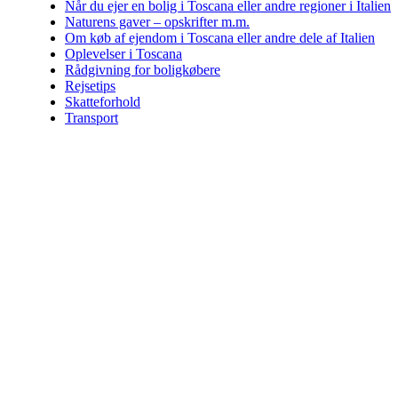
Når du ejer en bolig i Toscana eller andre regioner i Italien
Naturens gaver – opskrifter m.m.
Om køb af ejendom i Toscana eller andre dele af Italien
Oplevelser i Toscana
Rådgivning for boligkøbere
Rejsetips
Skatteforhold
Transport