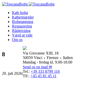
Køb bolig
Købermægler
Boligsøgning
Restaurering
Rådgivning
Værd at vide
Om os
8
Via Giovanne XIII, 18
50059 Vinci ⬩ Firenze ⬩ Italien
Mandag - fredag kl. 9.00-18.00
Send os en mail ✉
Tel.:
+39 333 8799 116
20. juli 2026
|
Tlf.:
+45 45 81 45 11