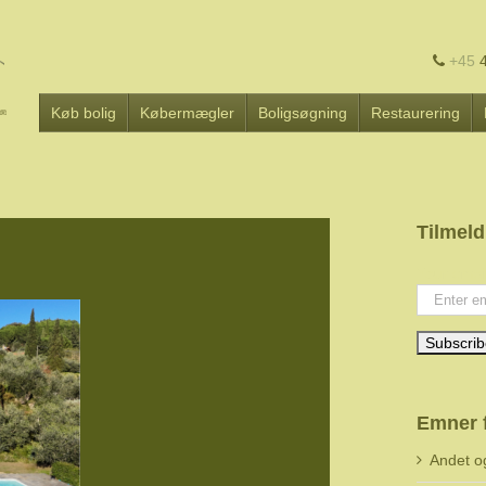
+45
4
Køb bolig
Købermægler
Boligsøgning
Restaurering
Tilmeld
Your emai
Emner 
Andet o