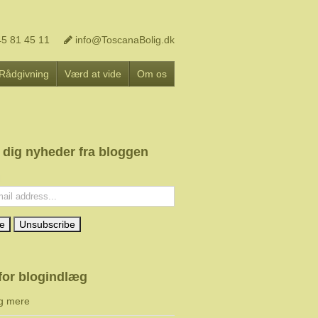
5 81 45 11
info@ToscanaBolig.dk
Rådgivning
Værd at vide
Om os
 dig nyheder fra bloggen
l:
for blogindlæg
g mere