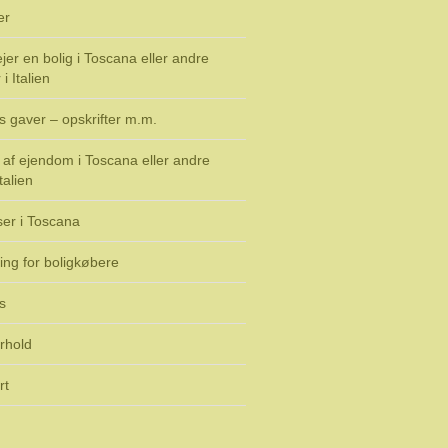
er
jer en bolig i Toscana eller andre
i Italien
s gaver – opskrifter m.m.
af ejendom i Toscana eller andre
talien
ser i Toscana
ing for boligkøbere
s
rhold
rt