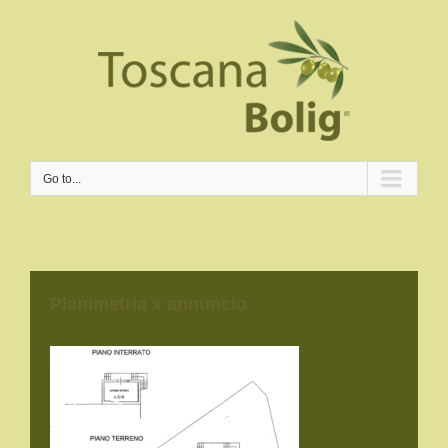
Go to...
Planimetria x annuncio