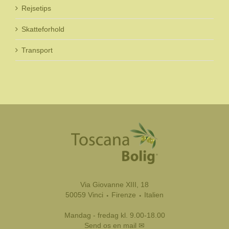
Rejsetips
Skatteforhold
Transport
Via Giovanne XIII, 18
50059 Vinci ⬩ Firenze ⬩ Italien
Mandag - fredag kl. 9.00-18.00
Send os en mail ✉