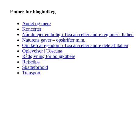
Emner for blogindlæg
Andet og mere
Koncerter
Når du ejer en bolig i Toscana eller andre regioner i Italien
Naturens gaver – opskrifter m.m.
Om køb af ejendom i Toscana eller andre dele af Italien
Oplevelser i Toscana
Rådgivning for boligkøbere
Rejsetips
Skatteforhold
Transport