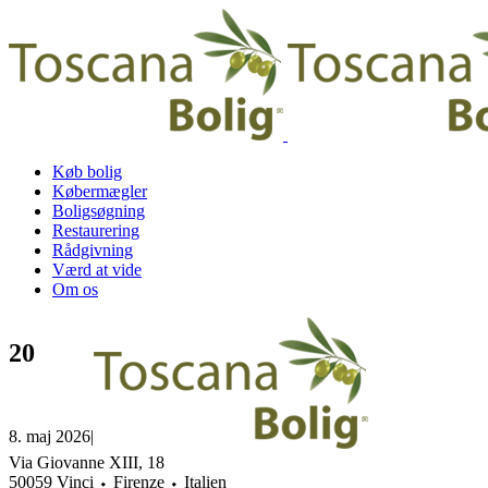
Køb bolig
Købermægler
Boligsøgning
Restaurering
Rådgivning
Værd at vide
Om os
20
8. maj 2026
|
Via Giovanne XIII, 18
50059 Vinci ⬩ Firenze ⬩ Italien