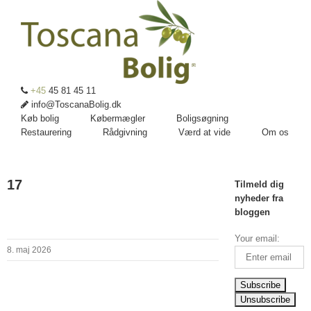
+45
45 81 45 11
info@ToscanaBolig.dk
Køb bolig
Købermægler
Boligsøgning
Restaurering
Rådgivning
Værd at vide
Om os
17
Tilmeld dig
nyheder fra
bloggen
Your email:
8. maj 2026