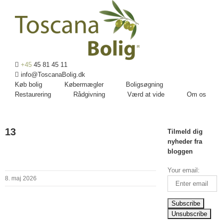
+45
45 81 45 11
info@ToscanaBolig.dk
Køb bolig
Købermægler
Boligsøgning
Restaurering
Rådgivning
Værd at vide
Om os
13
Tilmeld dig
nyheder fra
bloggen
Your email:
8. maj 2026