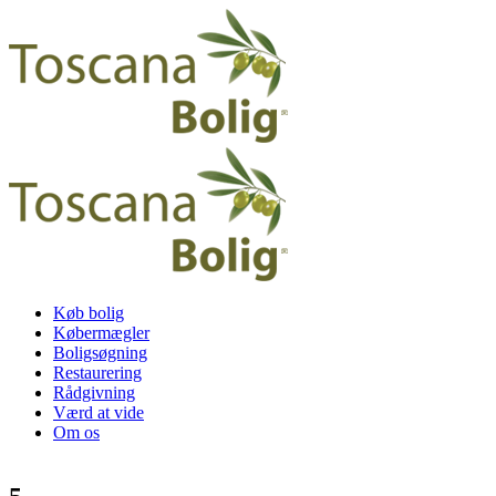
Køb bolig
Købermægler
Boligsøgning
Restaurering
Rådgivning
Værd at vide
Om os