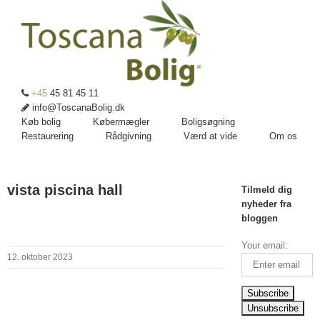
+45
45 81 45 11
info@ToscanaBolig.dk
Køb bolig
Købermægler
Boligsøgning
Restaurering
Rådgivning
Værd at vide
Om os
vista piscina hall
Tilmeld dig
nyheder fra
bloggen
Your email:
12. oktober 2023