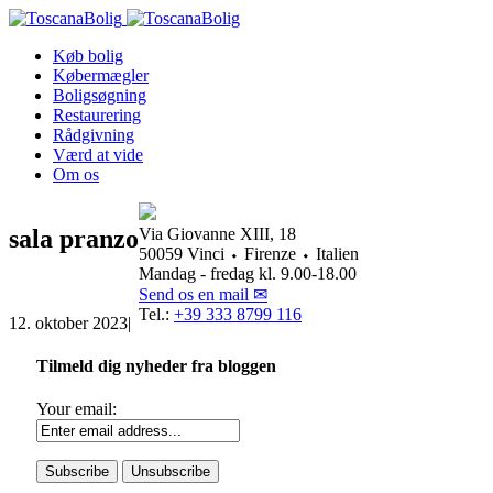
Køb bolig
Købermægler
Boligsøgning
Restaurering
Rådgivning
Værd at vide
Om os
sala pranzo
Via Giovanne XIII, 18
50059 Vinci ⬩ Firenze ⬩ Italien
Mandag - fredag kl. 9.00-18.00
Send os en mail ✉
Tel.:
+39 333 8799 116
12. oktober 2023
|
Tilmeld dig nyheder fra bloggen
Your email: