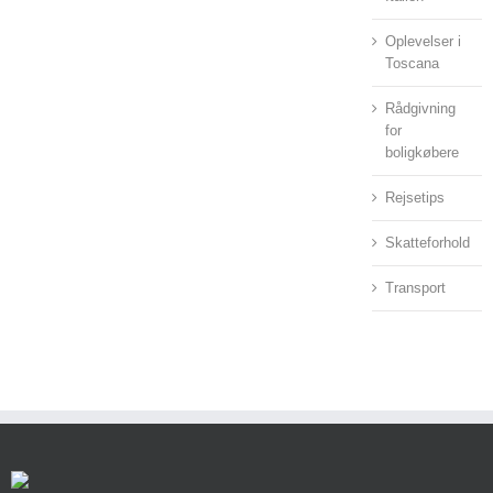
Oplevelser i
Toscana
Rådgivning
for
boligkøbere
Rejsetips
Skatteforhold
Transport