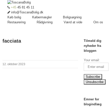
+45
45 81 45 11
info@ToscanaBolig.dk
Køb bolig
Købermægler
Boligsøgning
Restaurering
Rådgivning
Værd at vide
Om os
facciata
Tilmeld dig
nyheder fra
bloggen
Your email:
12. oktober 2023
Emner for
blogindlæg