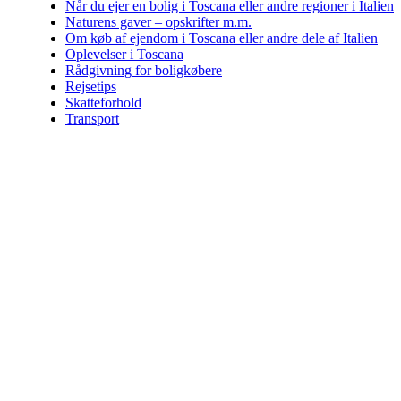
Når du ejer en bolig i Toscana eller andre regioner i Italien
Naturens gaver – opskrifter m.m.
Om køb af ejendom i Toscana eller andre dele af Italien
Oplevelser i Toscana
Rådgivning for boligkøbere
Rejsetips
Skatteforhold
Transport