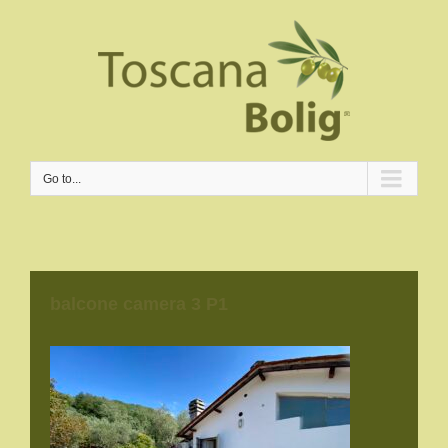
Go to...
balcone camera 3 P1