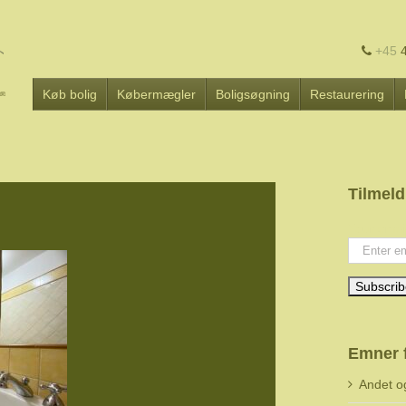
+45
4
Køb bolig
Købermægler
Boligsøgning
Restaurering
Tilmeld
Your emai
Emner 
Andet o