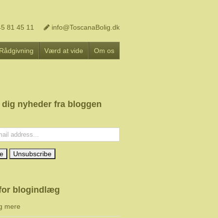
5 81 45 11
info@ToscanaBolig.dk
Rådgivning
Værd at vide
Om os
 dig nyheder fra bloggen
l:
for blogindlæg
g mere