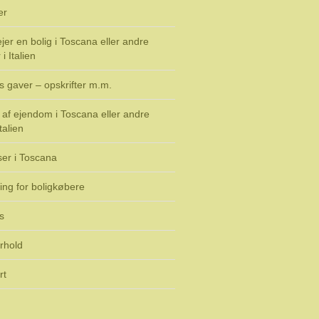
er
jer en bolig i Toscana eller andre
i Italien
s gaver – opskrifter m.m.
af ejendom i Toscana eller andre
talien
ser i Toscana
ing for boligkøbere
s
rhold
rt