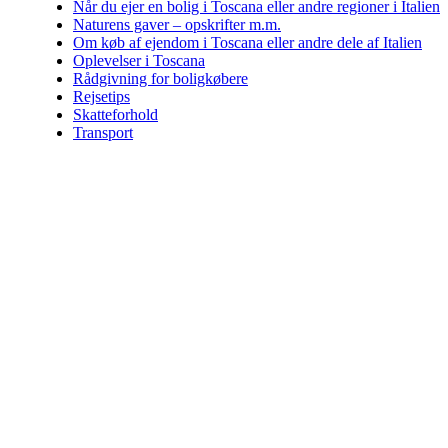
Når du ejer en bolig i Toscana eller andre regioner i Italien
Naturens gaver – opskrifter m.m.
Om køb af ejendom i Toscana eller andre dele af Italien
Oplevelser i Toscana
Rådgivning for boligkøbere
Rejsetips
Skatteforhold
Transport