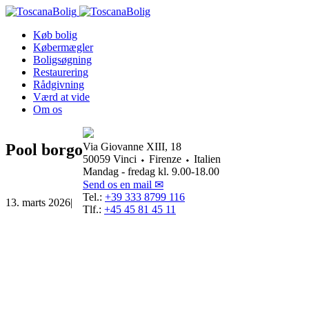
Køb bolig
Købermægler
Boligsøgning
Restaurering
Rådgivning
Værd at vide
Om os
Pool borgo
Via Giovanne XIII, 18
50059 Vinci ⬩ Firenze ⬩ Italien
Mandag - fredag kl. 9.00-18.00
Send os en mail ✉
Tel.:
+39 333 8799 116
13. marts 2026
|
Tlf.:
+45 45 81 45 11