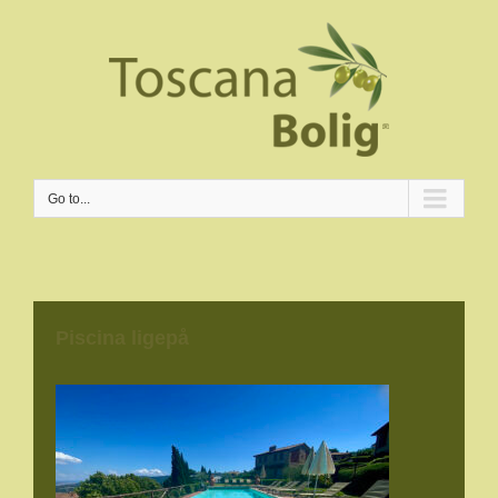
Go to...
Piscina ligepå