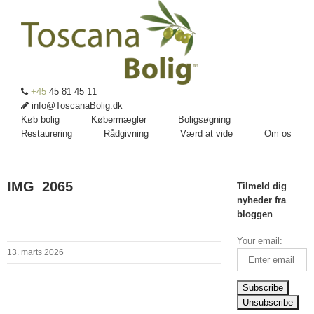
+45
45 81 45 11
info@ToscanaBolig.dk
Køb bolig
Købermægler
Boligsøgning
Restaurering
Rådgivning
Værd at vide
Om os
IMG_2065
Tilmeld dig
nyheder fra
bloggen
Your email:
13. marts 2026