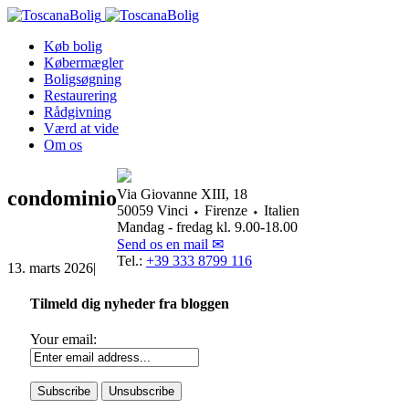
Køb bolig
Købermægler
Boligsøgning
Restaurering
Rådgivning
Værd at vide
Om os
condominio
Via Giovanne XIII, 18
50059 Vinci ⬩ Firenze ⬩ Italien
Mandag - fredag kl. 9.00-18.00
Send os en mail ✉
Tel.:
+39 333 8799 116
13. marts 2026
|
Tilmeld dig nyheder fra bloggen
Your email: