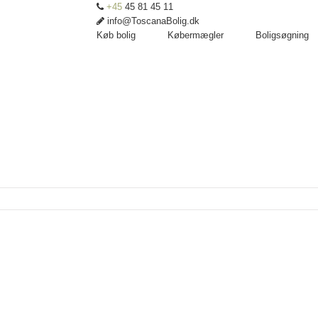
+45
45 81 45 11
info@ToscanaBolig.dk
Køb bolig
Købermægler
Boligsøgning