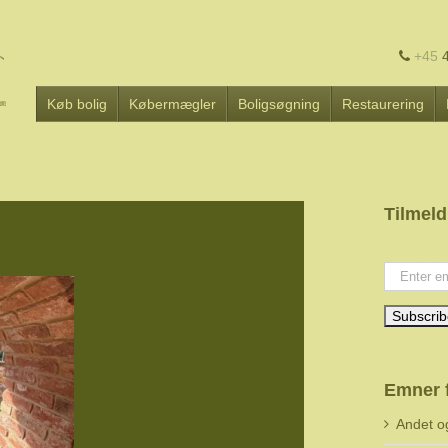
+45
4
Køb bolig
Købermægler
Boligsøgning
Restaurering
Tilmeld
Your emai
Emner 
Andet o