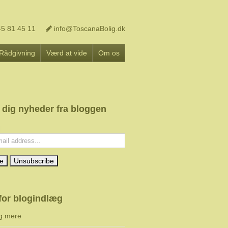
5 81 45 11
info@ToscanaBolig.dk
Rådgivning
Værd at vide
Om os
 dig nyheder fra bloggen
l:
for blogindlæg
g mere