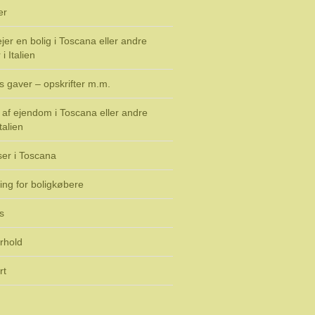
er
jer en bolig i Toscana eller andre
i Italien
s gaver – opskrifter m.m.
af ejendom i Toscana eller andre
talien
ser i Toscana
ing for boligkøbere
s
rhold
rt