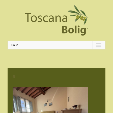
Go to...
6