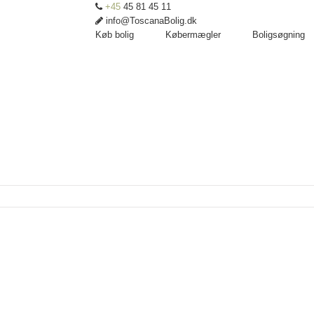
+45
45 81 45 11
info@ToscanaBolig.dk
Køb bolig
Købermægler
Boligsøgning