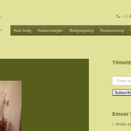
+45
4
Køb bolig
Købermægler
Boligsøgning
Restaurering
Tilmeld
Your emai
Emner 
Andet o