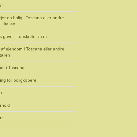
er
jer en bolig i Toscana eller andre
i Italien
s gaver – opskrifter m.m.
af ejendom i Toscana eller andre
talien
ser i Toscana
ing for boligkøbere
s
rhold
rt