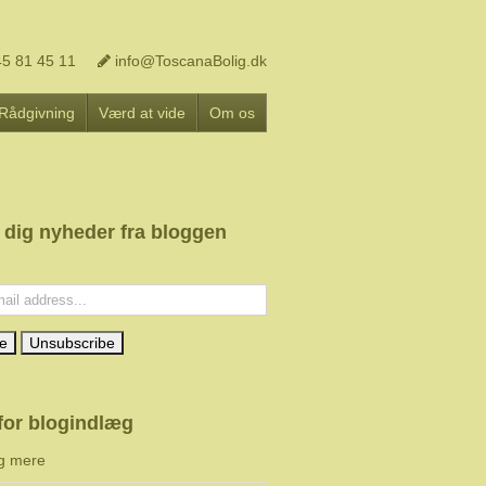
5 81 45 11
info@ToscanaBolig.dk
Rådgivning
Værd at vide
Om os
 dig nyheder fra bloggen
l:
for blogindlæg
g mere