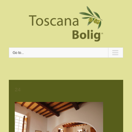
Go to...
24