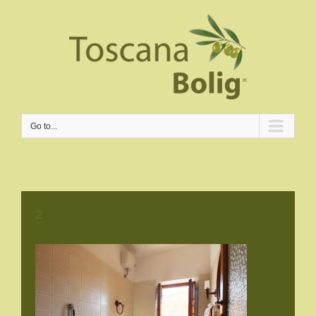
Go to...
2