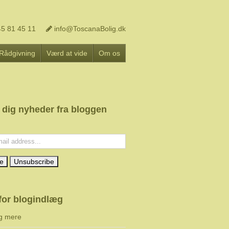
5 81 45 11
info@ToscanaBolig.dk
Rådgivning
Værd at vide
Om os
 dig nyheder fra bloggen
l:
for blogindlæg
g mere