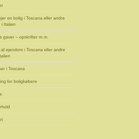
er
jer en bolig i Toscana eller andre
i Italien
s gaver – opskrifter m.m.
af ejendom i Toscana eller andre
talien
ser i Toscana
ing for boligkøbere
s
rhold
rt