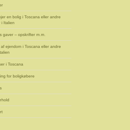
er
jer en bolig i Toscana eller andre
i Italien
s gaver – opskrifter m.m.
af ejendom i Toscana eller andre
talien
ser i Toscana
ing for boligkøbere
s
rhold
rt