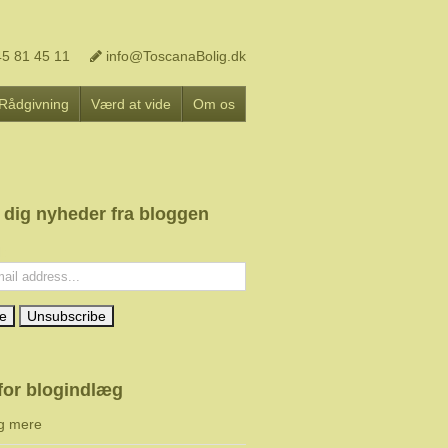
5 81 45 11
info@ToscanaBolig.dk
Rådgivning
Værd at vide
Om os
 dig nyheder fra bloggen
l:
for blogindlæg
g mere