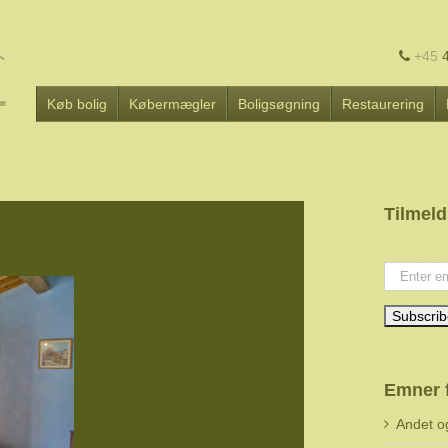
+45
4
Køb bolig
Købermægler
Boligsøgning
Restaurering
Tilmeld
Your emai
Emner 
Andet o