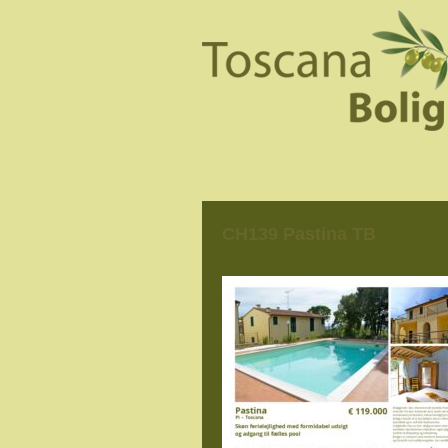
CH139 Pastina TB