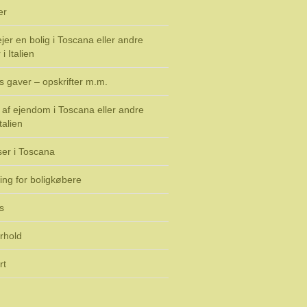
er
jer en bolig i Toscana eller andre
i Italien
s gaver – opskrifter m.m.
af ejendom i Toscana eller andre
talien
ser i Toscana
ing for boligkøbere
s
rhold
rt