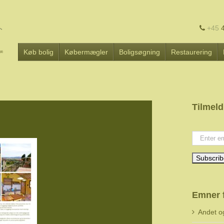
+45
4
Køb bolig
Købermægler
Boligsøgning
Restaurering
Tilmeld
Your emai
Emner 
Andet o