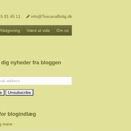
5 81 45 11
info@ToscanaBolig.dk
Rådgivning
Værd at vide
Om os
 dig nyheder fra bloggen
l:
for blogindlæg
g mere