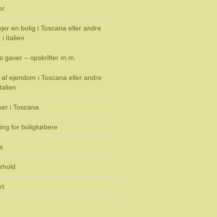
er
jer en bolig i Toscana eller andre
i Italien
s gaver – opskrifter m.m.
af ejendom i Toscana eller andre
talien
ser i Toscana
ing for boligkøbere
s
rhold
rt