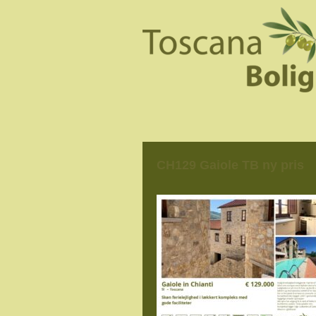
CH129 Gaiole TB ny pris