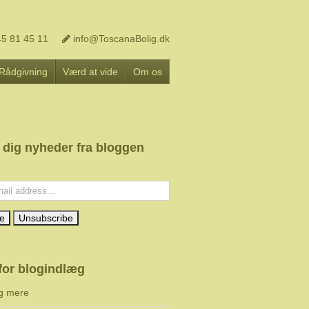
5 81 45 11
info@ToscanaBolig.dk
Rådgivning
Værd at vide
Om os
 dig nyheder fra bloggen
l:
for blogindlæg
g mere