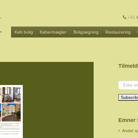
+45
4
Køb bolig
Købermægler
Boligsøgning
Restaurering
Tilmeld
Your emai
Emner 
Andet o