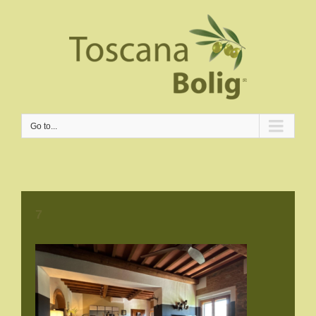
Go to...
7