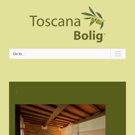
Go to...
3