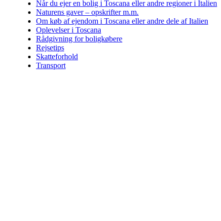
Når du ejer en bolig i Toscana eller andre regioner i Italien
Naturens gaver – opskrifter m.m.
Om køb af ejendom i Toscana eller andre dele af Italien
Oplevelser i Toscana
Rådgivning for boligkøbere
Rejsetips
Skatteforhold
Transport