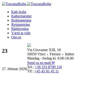
Køb bolig
Købermægler
Boligsøgning
Restaurering
Rådgivning
Værd at vide
Om os
23
Via Giovanne XIII, 18
50059 Vinci ⬩ Firenze ⬩ Italien
Mandag - fredag kl. 9.00-18.00
Send os en mail ✉
Tel.:
+39 333 8799 116
27. februar 2026
|
Tlf.:
+45 45 81 45 11