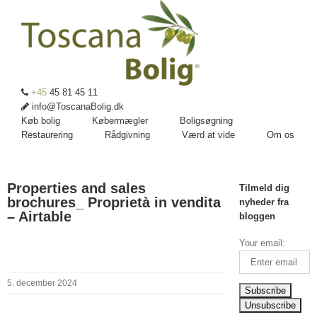
+45
45 81 45 11
info@ToscanaBolig.dk
Køb bolig
Købermægler
Boligsøgning
Restaurering
Rådgivning
Værd at vide
Om os
Properties and sales
Tilmeld dig
brochures_ Proprietà in vendita
nyheder fra
– Airtable
bloggen
Your email:
5. december 2024