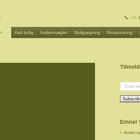
+45
4
Køb bolig
Købermægler
Boligsøgning
Restaurering
Tilmeld
Your emai
Emner 
Andet o