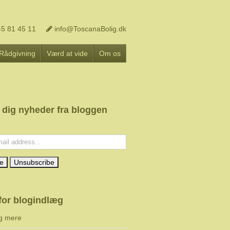
5 81 45 11
info@ToscanaBolig.dk
Rådgivning
Værd at vide
Om os
 dig nyheder fra bloggen
l:
for blogindlæg
g mere