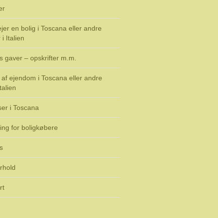
er
jer en bolig i Toscana eller andre
i Italien
s gaver – opskrifter m.m.
af ejendom i Toscana eller andre
talien
ser i Toscana
ing for boligkøbere
s
rhold
rt