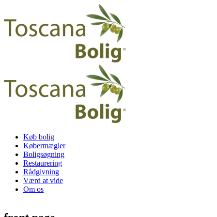
Køb bolig
Købermægler
Boligsøgning
Restaurering
Rådgivning
Værd at vide
Om os