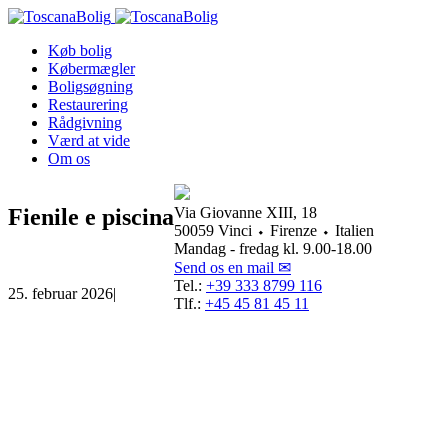
Køb bolig
Købermægler
Boligsøgning
Restaurering
Rådgivning
Værd at vide
Om os
Fienile e piscina
Via Giovanne XIII, 18
50059 Vinci ⬩ Firenze ⬩ Italien
Mandag - fredag kl. 9.00-18.00
Send os en mail ✉
Tel.:
+39 333 8799 116
25. februar 2026
|
Tlf.:
+45 45 81 45 11