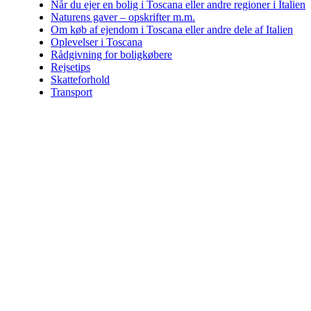
Når du ejer en bolig i Toscana eller andre regioner i Italien
Naturens gaver – opskrifter m.m.
Om køb af ejendom i Toscana eller andre dele af Italien
Oplevelser i Toscana
Rådgivning for boligkøbere
Rejsetips
Skatteforhold
Transport