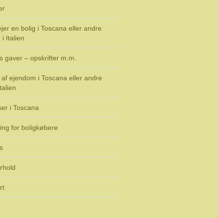
er
jer en bolig i Toscana eller andre
i Italien
s gaver – opskrifter m.m.
af ejendom i Toscana eller andre
talien
ser i Toscana
ing for boligkøbere
s
rhold
rt