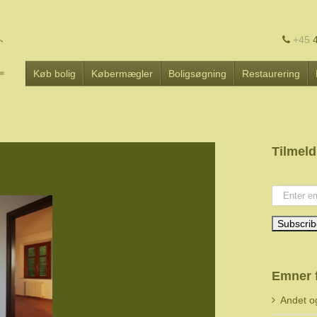
+45
4
Køb bolig
Købermægler
Boligsøgning
Restaurering
Tilmeld
Your emai
Emner 
Andet o