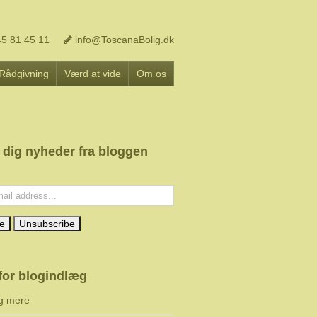
5 81 45 11
info@ToscanaBolig.dk
Rådgivning
Værd at vide
Om os
 dig nyheder fra bloggen
l:
for blogindlæg
g mere