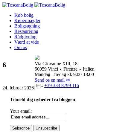
Køb bolig
Købermægler
Boligsøgning
Restaurering
Rådgivning
Værd at vide
Om os
6
Via Giovanne XIII, 18
50059 Vinci ⬩ Firenze ⬩ Italien
Mandag - fredag kl. 9.00-18.00
Send os en mail ✉
Tel.:
+39 333 8799 116
24. februar 2026
|
Tilmeld dig nyheder fra bloggen
Your email: