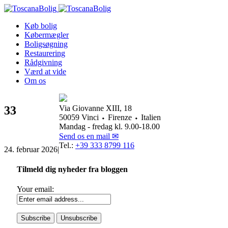
Køb bolig
Købermægler
Boligsøgning
Restaurering
Rådgivning
Værd at vide
Om os
33
Via Giovanne XIII, 18
50059 Vinci ⬩ Firenze ⬩ Italien
Mandag - fredag kl. 9.00-18.00
Send os en mail ✉
Tel.:
+39 333 8799 116
24. februar 2026
|
Tilmeld dig nyheder fra bloggen
Your email: