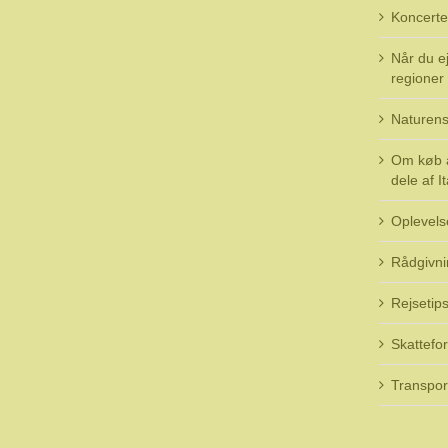
Koncerte
Når du ej
regioner i
Naturens
Om køb a
dele af It
Oplevels
Rådgivni
Rejsetip
Skattefo
Transpor