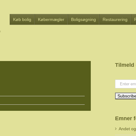
Køb bolig
Købermægler
Boligsøgning
Restaurering
Tilmeld
Your email
Emner f
Andet o