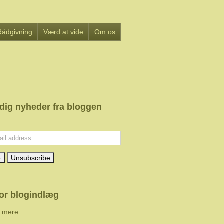
Rådgivning
Værd at vide
Om os
 dig nyheder fra bloggen
:
or blogindlæg
g mere