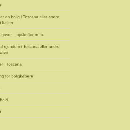
r
er en bolig i Toscana eller andre
 Italien
 gaver – opskrifter m.m.
f ejendom i Toscana eller andre
alien
er i Toscana
ng for boligkøbere
s
rhold
t