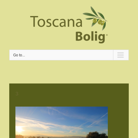
Go to...
3