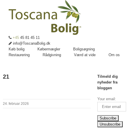
+45
45 81 45 11
info@ToscanaBolig.dk
Køb bolig
Købermægler
Boligsøgning
Restaurering
Rådgivning
Værd at vide
Om os
21
Tilmeld dig
nyheder fra
bloggen
Your email:
24. februar 2026