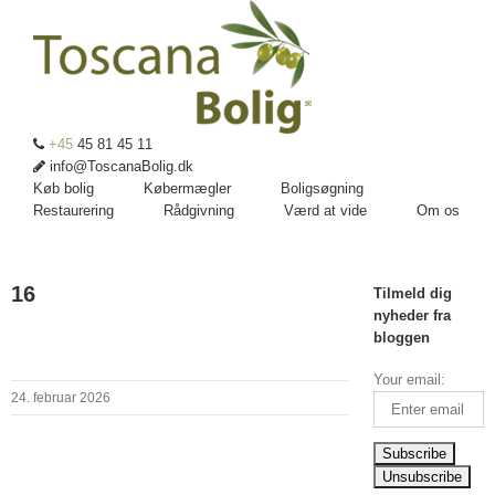
+45
45 81 45 11
info@ToscanaBolig.dk
Køb bolig
Købermægler
Boligsøgning
Restaurering
Rådgivning
Værd at vide
Om os
16
Tilmeld dig
nyheder fra
bloggen
Your email:
24. februar 2026