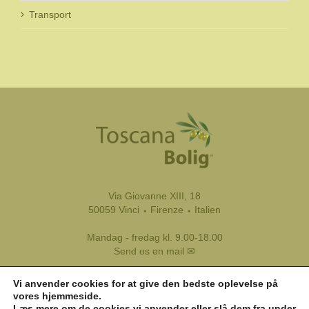
Transport
Via Giovanne XIII, 18
50059 Vinci ⬩ Firenze ⬩ Italien
Mandag - fredag kl. 9.00-18.00
Send os en mail ✉
Tel.:
+39 333 8799 116
Vi anvender cookies for at give den bedste oplevelse på
Tlf.:
+45 45 81 45 11
vores hjemmeside.
Læs mere om de cookies vi anvender eller slå dem fra under