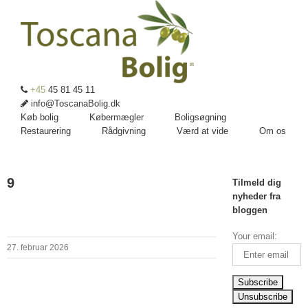
+45
45 81 45 11
info@ToscanaBolig.dk
Køb bolig
Købermægler
Boligsøgning
Restaurering
Rådgivning
Værd at vide
Om os
9
Tilmeld dig
nyheder fra
bloggen
Your email:
27. februar 2026