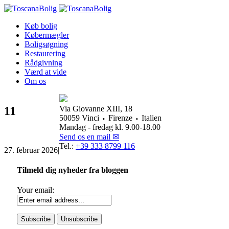
Køb bolig
Købermægler
Boligsøgning
Restaurering
Rådgivning
Værd at vide
Om os
11
Via Giovanne XIII, 18
50059 Vinci ⬩ Firenze ⬩ Italien
Mandag - fredag kl. 9.00-18.00
Send os en mail ✉
Tel.:
+39 333 8799 116
27. februar 2026
|
Tilmeld dig nyheder fra bloggen
Your email: